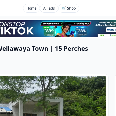
Home
All ads
🛒 Shop
Wellawaya Town | 15 Perches