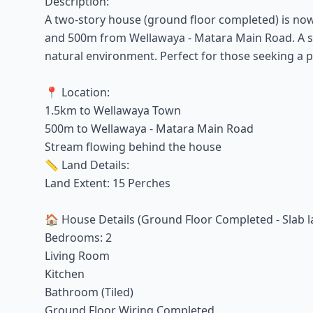
Description:
A two-story house (ground floor completed) is now
and 500m from Wellawaya - Matara Main Road. A st
natural environment. Perfect for those seeking a 
📍 Location:
1.5km to Wellawaya Town
500m to Wellawaya - Matara Main Road
Stream flowing behind the house
📏 Land Details:
Land Extent: 15 Perches
🏠 House Details (Ground Floor Completed - Slab la
Bedrooms: 2
Living Room
Kitchen
Bathroom (Tiled)
Ground Floor Wiring Completed