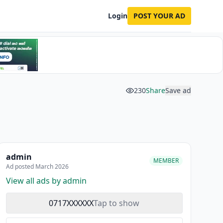
Login
POST YOUR AD
230
Share
Save ad
admin
MEMBER
Ad posted March 2026
View all ads by admin
0717XXXXXX
Tap to show