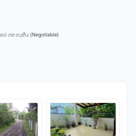
ා කර ගත හැකිය (Negotiable)