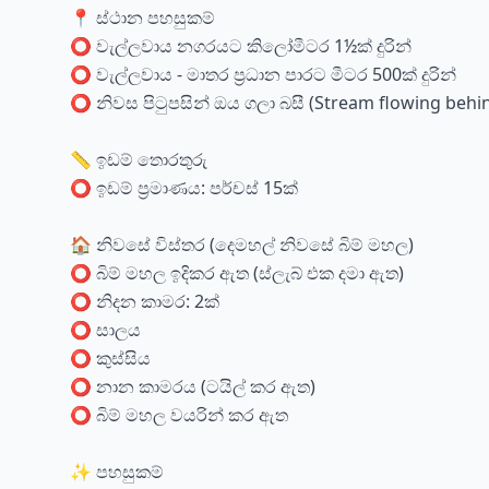
📍 ස්ථාන පහසුකම්
⭕ වැල්ලවාය නගරයට කිලෝමීටර 1½ක් දුරින්
⭕ වැල්ලවාය - මාතර ප්‍රධාන පාරට මීටර 500ක් දුරින්
⭕ නිවස පිටුපසින් ඔය ගලා බසී (Stream flowing behi
📏 ඉඩම් තොරතුරු
⭕ ඉඩම් ප්‍රමාණය: පර්චස් 15ක්
🏠 නිවසේ විස්තර (දෙමහල් නිවසේ බිම් මහල)
⭕ බිම් මහල ඉදිකර ඇත (ස්ලැබ් එක දමා ඇත)
⭕ නිදන කාමර: 2ක්
⭕ සාලය
⭕ කුස්සිය
⭕ නාන කාමරය (ටයිල් කර ඇත)
⭕ බිම් මහල වයරින් කර ඇත
✨ පහසුකම්