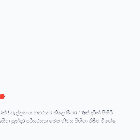
🔴
 ! වැල්ලවාය නගරයට කිලෝමීටර 1½ක් දුරින් පිහිටි
බසින සුන්දර පරිසරයක මෙම නිවස පිහිටා තිබීම විශේෂ