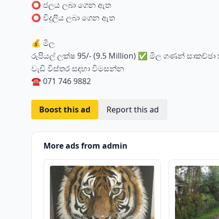
⭕ ජලය ලබා ගෙන ඇත
⭕ විදුලිය ලබා ගෙන ඇත
💰 මිල
රුපියල් ලක්ෂ 95/- (9.5 Million) ✅ මිල ගණන් සාකච්ඡ
වැඩි විස්තර සඳහා විමසන්න
☎️ 071 746 9882
Boost this ad
Report this ad
More ads from admin