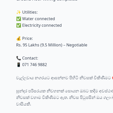
✨ Utilities:
✅ Water connected
✅ Electricity connected
💰 Price:
Rs. 95 Lakhs (9.5 Million) – Negotiable
📞 Contact:
📱 071 746 9882
වැල්ලවාය නගරයට ආසන්නව පිහිටි නිවසක් විකිණීමට 
සුන්දර පරිසරයක නිවහනක් සොයන ඔබට කදිම අවස්ථාවක්
නිවසක් වහාම විකිණීමට ඇත. නිවස පිටුපසින් ඔය ගලා 
වාසියකි.