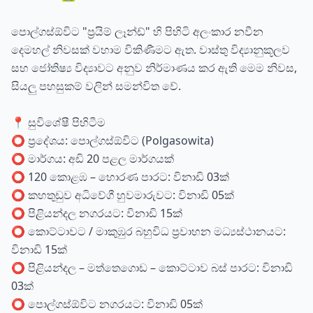
පොල්ගස්ඕවිට "ප්‍රයිම් ලෑන්ඩ්" හි පිහිටි අලංකාර නවීන
දෙමහල් නිවසක් වහාම විකිණීමට ඇත. වාස්තු විද්‍යානුකූලව
සහ ජෝතිෂ්‍ය විද්‍යාවට අනුව නිර්මාණය කර ඇති මෙම නිවස,
සියලු පහසුකම් වලින් සමන්විත වේ.
📍 සුවිශේෂී පිහිටීම
⭕ ප්‍රදේශය: පොල්ගස්ඕවිට (Polgasowita)
⭕ මාර්ගය: අඩි 20 පළල මාර්ගයක්
⭕ 120 කොළඹ – හොරණ පාරට: විනාඩි 03ක්
⭕ කහතුඩුව අධිවේගී හුවමාරුවට: විනාඩි 05ක්
⭕ පිළියන්දල නගරයට: විනාඩි 15ක්
⭕ කොට්ටාවට / මාකුඹුර බහුවිධ ප්‍රවාහන මධ්‍යස්ථානයට:
විනාඩි 15ක්
⭕ පිළියන්දල – මත්තෙගොඩ – කොට්ටාව බස් පාරට: විනාඩි
03ක්
⭕ පොල්ගස්ඕවිට නගරයට: විනාඩි 05ක්