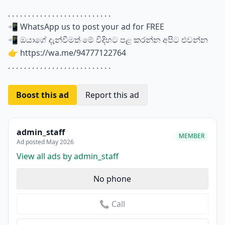
. . . . . . . . . . . . . . . . . . . . . . . . . .
📲 WhatsApp us to post your ad for FREE
📲 ඔයාගේ දැන්වීමත් මේ විදිහට පළ කරන්න අපිට එවන්න
👉 https://wa.me/94777122764
. . . . . . . . . . . . . . . . . . . . . . . . . .
Boost this ad
Report this ad
admin_staff
MEMBER
Ad posted May 2026
View all ads by admin_staff
No phone
📞 Call