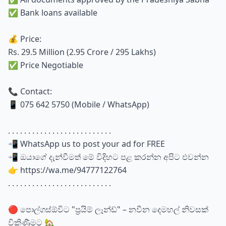
✅ Bank loans available
💰 Price:
Rs. 29.5 Million (2.95 Crore / 295 Lakhs)
✅ Price Negotiable
📞 Contact:
📱 075 642 5750 (Mobile / WhatsApp)
. . . . . . . . . . . . . . . . . . . . . . . . . .
📲 WhatsApp us to post your ad for FREE
📲 ඔයාගේ දැන්වීමත් මේ විදිහට පළ කරන්න අපිට එවන්න
👉 https://wa.me/94777122764
. . . . . . . . . . . . . . . . . . . . . . . . . .
🔴 පොල්ගස්ඕවිට "ප්‍රයිම් ලෑන්ඩ්" – නවීන දෙමහල් නිවසක්
විකිණීමට 🏡️