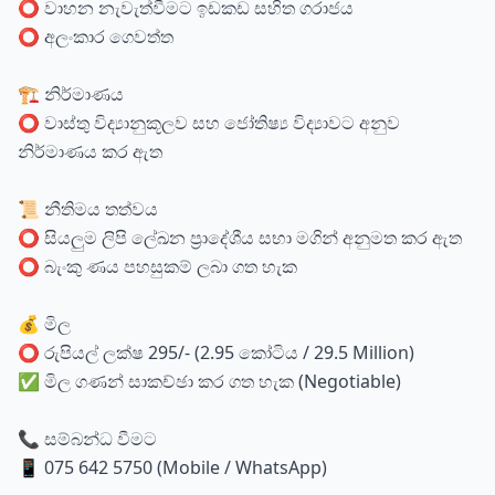
⭕ වාහන නැවැත්වීමට ඉඩකඩ සහිත ගරාජය
⭕ අලංකාර ගෙවත්ත
🏗️ නිර්මාණය
⭕ වාස්තු විද්‍යානුකූලව සහ ජෝතිෂ්‍ය විද්‍යාවට අනුව
නිර්මාණය කර ඇත
📜 නීතිමය තත්වය
⭕ සියලුම ලිපි ලේඛන ප්‍රාදේශීය සභා මගින් අනුමත කර ඇත
⭕ බැංකු ණය පහසුකම් ලබා ගත හැක
💰 මිල
⭕ රුපියල් ලක්ෂ 295/- (2.95 කෝටිය / 29.5 Million)
✅ මිල ගණන් සාකච්ඡා කර ගත හැක (Negotiable)
📞 සම්බන්ධ වීමට
📱 075 642 5750 (Mobile / WhatsApp)