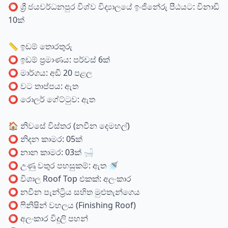
⭕ ශ්‍රී ජයවර්ධනපුර විශ්ව විද්‍යාලයේ ඉංජිනේරු පීඨයට: විනාඩි
10ක්
📏 ඉඩම් තොරතුරු
⭕ ඉඩම් ප්‍රමාණය: පර්චස් 6ක්
⭕ මාර්ගය: අඩි 20 පළල
⭕ වට තාප්පය: ඇත
⭕ රොලර් ගේට්ටුව: ඇත
🏠 නිවසේ විස්තර (නවීන දෙමහල්)
⭕ නිදන කාමර: 05ක්
⭕ නාන කාමර: 03ක් 🛁
⭕ උණු වතුර පහසුකම්: ඇත 🚿
⭕ විශාල Roof Top එකක්: අලංකාර
⭕ නවීන පැන්ට්‍රිය සහිත මුළුතැන්ගෙය
⭕ ෆිනිෂින් වහලය (Finishing Roof)
⭕ අලංකාර විදුලි පහන්