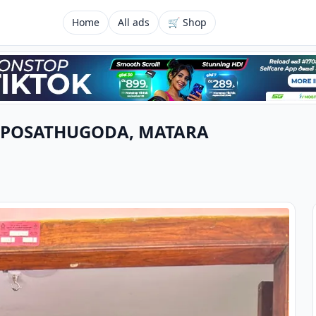
Home
All ads
🛒 Shop
N POSATHUGODA, MATARA