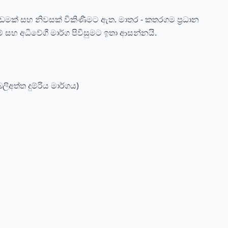
ඩමක් සහ නිවසක් විකිණීමට ඇත. මාතර - කතරගම ප්‍රධාන
 සහ අධිවේගී මාර්ග පිවිසුමට ඉතා ආසන්නයි.
ලිඅත්ත දුම්රිය මාර්ගය)