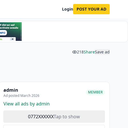
Login
POST YOUR AD
218
Share
Save ad
admin
MEMBER
Ad posted March 2026
View all ads by admin
0772XXXXXX
Tap to show