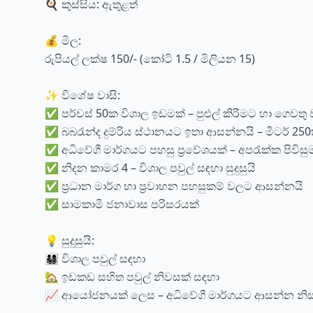
🍳 කුස්සිය: ඇතුළත්
💰 මිල:
රුපියල් ලක්ෂ 150/- (කෝටි 1.5 / මිලියන 15)
✨ විශේෂ වාසි:
✅ පර්චස් 50ක විශාල ඉඩමක් – පුළුල් කිරීමට හා ගෙව
✅ බබරැන්ද දුම්රිය ස්ථානයට ඉතා ආසන්නයි – මීටර් 25
✅ අධිවේගී මාර්ගයට පහසු ප්‍රවේශයක් – අපරැක්ක පිවිසුම
✅ නිදන කාමර 4 – විශාල පවුල් සඳහා සුදුසුයි
✅ ප්‍රධාන මාර්ග හා ප්‍රවාහන පහසුකම් වලට ආසන්නයි
✅ සාමකාමී ජනාවාස පරිසරයක්
💡 සුදුසුයි:
👨‍👩‍👧‍👦 විශාල පවුල් සඳහා
🏡 ඉඩකඩ සහිත පවුල් නිවසක් සඳහා
📈 ආයෝජනයක් ලෙස – අධිවේගී මාර්ගයට ආසන්න නි