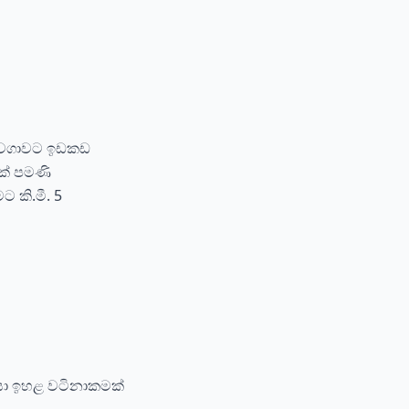
තු වගාවට ඉඩකඩ
0ක් පමණි
ට කි.මී. 5
සා ඉහළ වටිනාකමක්