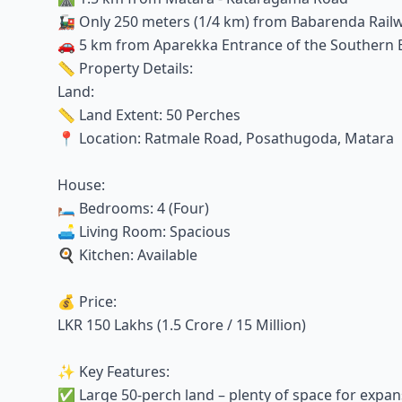
🚂 Only 250 meters (1/4 km) from Babarenda Railway
🚗 5 km from Aparekka Entrance of the Southern
📏 Property Details:
Land:
📏 Land Extent: 50 Perches
📍 Location: Ratmale Road, Posathugoda, Matara
House:
🛏️ Bedrooms: 4 (Four)
🛋️ Living Room: Spacious
🍳 Kitchen: Available
💰 Price:
LKR 150 Lakhs (1.5 Crore / 15 Million)
✨ Key Features:
✅ Large 50-perch land – plenty of space for expa