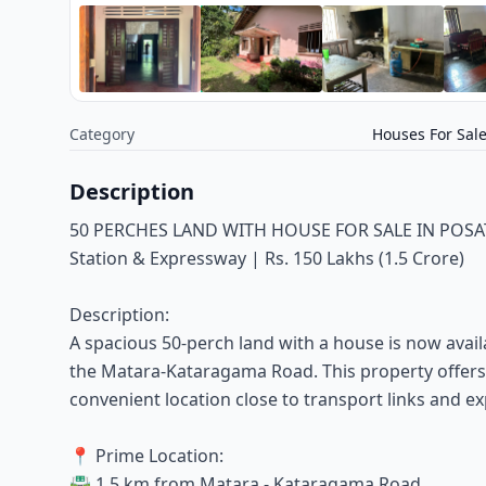
Category
Houses For Sal
Description
50 PERCHES LAND WITH HOUSE FOR SALE IN POSAT
Station & Expressway | Rs. 150 Lakhs (1.5 Crore)
Description:
A spacious 50-perch land with a house is now avail
the Matara-Kataragama Road. This property offers ex
convenient location close to transport links and e
📍 Prime Location:
🛣️ 1.5 km from Matara - Kataragama Road