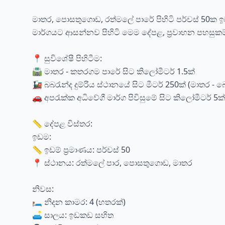
මාතර, පොසතුගොඩ, රත්මලේ පාරේ පිහිටි පර්චස් 50ක ඉ
මාර්ගයට ආසන්නව පිහිටි මෙම දේපළ, ප්‍රවාහන පහසුකම්
📍 සුවිශේෂී පිහිටීම:
🛣️ මාතර - කතරගම පාරේ සිට කිලෝමීටර් 1.5ක්
🚂 බබරැන්ද දුම්රිය ස්ථානයේ සිට මීටර් 250ක් (මාතර - බෙ
🚗 අපරැක්ක අධිවේගී මාර්ග පිවිසුමේ සිට කිලෝමීටර් 5ක්
📏 දේපළ විස්තර:
ඉඩම:
📏 ඉඩම් ප්‍රමාණය: පර්චස් 50
📍 ස්ථානය: රත්මලේ පාර, පොසතුගොඩ, මාතර
නිවස:
🛏️ නිදන කාමර: 4 (හතරක්)
🛋️ සාලය: ඉඩකඩ සහිත