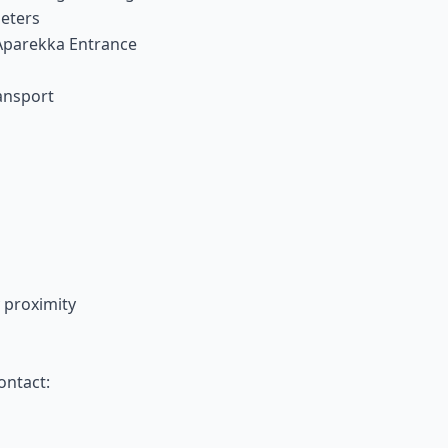
meters
Aparekka Entrance
ansport
 proximity
ontact: