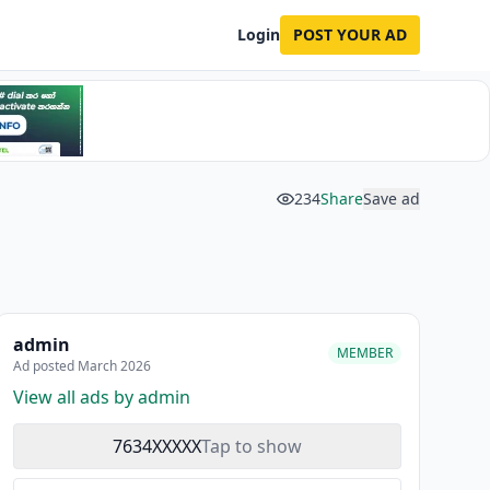
Login
POST YOUR AD
234
Share
Save ad
admin
MEMBER
Ad posted March 2026
View all ads by admin
7634XXXXX
Tap to show