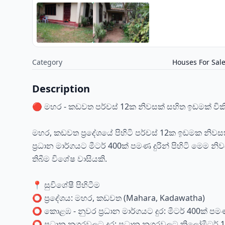
Category
Houses For Sal
Description
🔴 මහර - කඩවත පර්චස් 12ක නිවසක් සහිත ඉඩමක් වි
මහර, කඩවත ප්‍රදේශයේ පිහිටි පර්චස් 12ක ඉඩමක නිව
ප්‍රධාන මාර්ගයට මීටර් 400ක් පමණ දුරින් පිහිටි මෙම
තිබීම විශේෂ වාසියකි.
📍 සුවිශේෂී පිහිටීම
⭕ ප්‍රදේශය: මහර, කඩවත (Mahara, Kadawatha)
⭕ කොළඹ - නුවර ප්‍රධාන මාර්ගයට දුර: මීටර් 400ක් ප
⭕ ප්‍රධාන නගරවලට දුර: ප්‍රධාන නගරවලට කිලෝමීටර් 1.