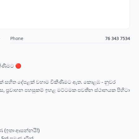
e
Phone
76 343 7534
කිණීමට 🔴
සක් සහිත දේපළක් වහාම විකිණීමට ඇත. කොළඹ - නුවර
 නිවස, ප්‍රවාහන පහසුකම් ඉහළ මට්ටමක පවතින ස්ථානයක පිහිටා
මණ (ඉතා ආසන්නයි!)
5ක් පමණ දුරින්