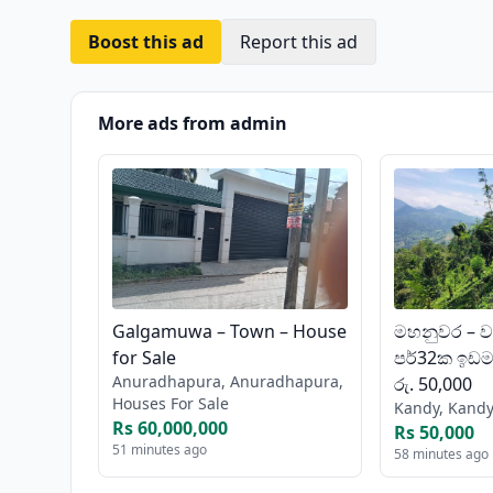
Boost this ad
Report this ad
More ads from admin
Galgamuwa – Town – House
මහනුවර – ව
for Sale
පර්32ක ඉඩමක
Anuradhapura, Anuradhapura,
රු. 50,000
Houses For Sale
Kandy, Kandy
Rs 60,000,000
Rs 50,000
51 minutes ago
58 minutes ago