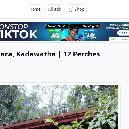
Home
All ads
🛒 Shop
hara, Kadawatha | 12 Perches