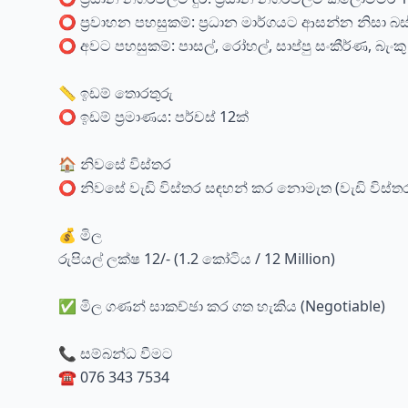
⭕ ප්‍රවාහන පහසුකම්: ප්‍රධාන මාර්ගයට ආසන්න නිසා 
⭕ අවට පහසුකම්: පාසල්, රෝහල්, සාප්පු සංකීර්ණ, බැං
📏 ඉඩම් තොරතුරු
⭕ ඉඩම් ප්‍රමාණය: පර්චස් 12ක්
🏠 නිවසේ විස්තර
⭕ නිවසේ වැඩි විස්තර සඳහන් කර නොමැත (වැඩි විස්
💰 මිල
රුපියල් ලක්ෂ 12/- (1.2 කෝටිය / 12 Million)
✅ මිල ගණන් සාකච්ඡා කර ගත හැකිය (Negotiable)
📞 සම්බන්ධ වීමට
☎️ 076 343 7534