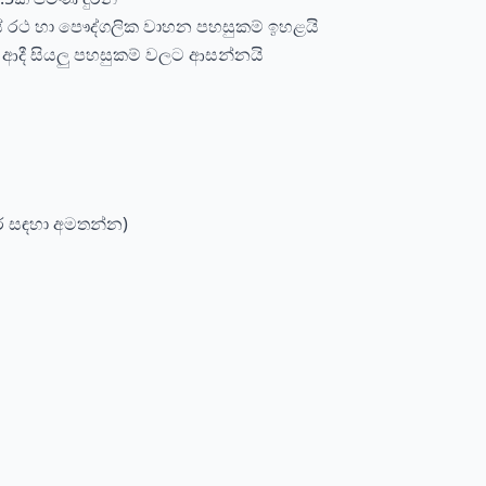
බස් රථ හා පෞද්ගලික වාහන පහසුකම් ඉහළයි
කු ආදී සියලු පහසුකම් වලට ආසන්නයි
තර සඳහා අමතන්න)