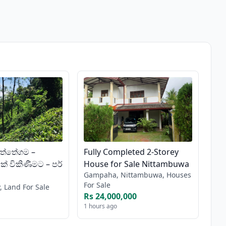
ත්තේගම –
Fully Completed 2-Storey
් විකිණීමට – පර්
House for Sale Nittambuwa
Gampaha, Nittambuwa, Houses
For Sale
, Land For Sale
Rs 24,000,000
1 hours ago