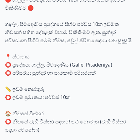
විකිණීමට 🔴
ගාල්ල, පිටදෙණිය ප්‍රදේශයේ පිහිටි පර්චස් 10ක ඉඩමක
නිවසක් සහිත දේපළක් වහාම විකිණීමට ඇත. සුන්දර
පරිසරයක පිහිටි මෙම නිවස, පවුල් ජීවිතය සඳහා ඉතා සුදුසුයි.
📍 ස්ථානය
⭕ ප්‍රදේශය: ගාල්ල, පිටදෙණිය (Galle, Pitadeniya)
⭕ පරිසරය: සුන්දර හා සාමකාමී පරිසරයක්
📏 ඉඩම් තොරතුරු
⭕ ඉඩම් ප්‍රමාණය: පර්චස් 10ක්
🏠 නිවසේ විස්තර
⭕ නිවසේ වැඩි විස්තර සඳහන් කර නොමැත (වැඩි විස්තර
සඳහා අමතන්න)