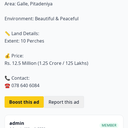
Area: Galle, Pitadeniya
Environment: Beautiful & Peaceful
📏 Land Details:
Extent: 10 Perches
💰 Price:
Rs. 12.5 Million (1.25 Crore / 125 Lakhs)
📞 Contact:
☎️ 078 640 6084
Boost this ad
Report this ad
admin
MEMBER