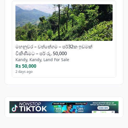
මහනුවර – වත්තේගම – පර්32ක ඉඩමක්
විකිණීමට – පර් රු. 50,000
Kandy, Kandy, Land For Sale
Rs 50,000
2 days ago