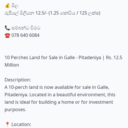
💰 මිල
රුපියල් මිලියන 12.5/- (1.25 කෝටිය / 125 ලක්ෂ)
📞 සම්බන්ධ වීමට
☎️ 078 640 6084
10 Perches Land for Sale in Galle - Pitadeniya | Rs. 12.5
Million
Description:
A 10-perch land is now available for sale in Galle,
Pitadeniya. Located in a beautiful environment, this
land is ideal for building a home or for investment
purposes.
📍 Location: