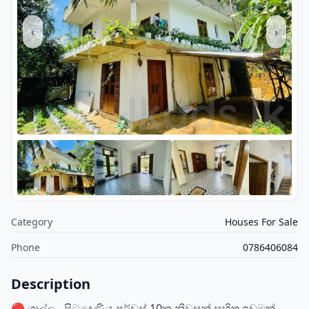
‹
›
Category
Houses For Sale
Phone
0786406084
Description
🔴 ගාල්ල - පිටදෙණිය පර්චස් 10ක නිවසක් සහිත ඉඩමක්