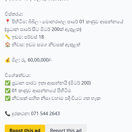
විස්තරය:
📍 පිහිටීම: බිබිල - මොනරාගල පාරේ 01 කණුව ආසන්නයේ
(ප්‍රධාන පාරේ සිට මීටර් 200ක් ඇතුළත)
📏 ඉඩම: පර්චස් 18
🏠 නිවස: ඉඩම සමග නිවසක් ඇතුළත්
💰 මිල: රු. 60,00,000/-
විශේෂත්වය:
✅ ප්‍රධාන පාරට ඉතා ආසන්නයි (මීටර් 200)
✅ 01 කණුව ආසන්නයේ පිහිටීම
✅ නිවසක් සහිත නිසා වහාම පදිංචියට ගත හැක
📞 දුරකථන: 071 544 2643
Boost this ad
Report this ad