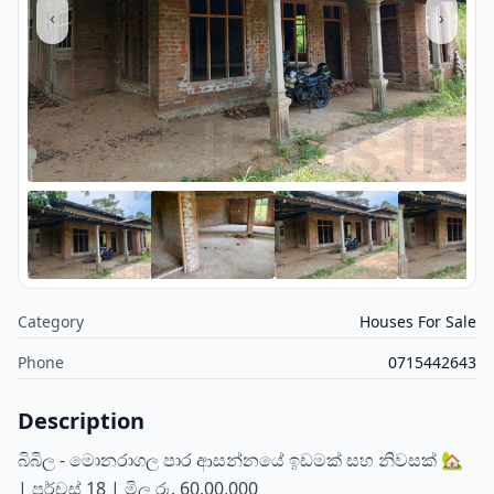
‹
›
Category
Houses For Sale
Phone
0715442643
Description
බිබිල - මොනරාගල පාර ආසන්නයේ ඉඩමක් සහ නිවසක් 🏡
| පර්චස් 18 | මිල රු. 60,00,000