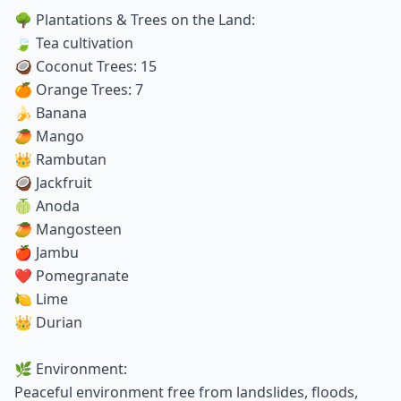
🌳 Plantations & Trees on the Land:
🍃 Tea cultivation
🥥 Coconut Trees: 15
🍊 Orange Trees: 7
🍌 Banana
🥭 Mango
👑 Rambutan
🥥 Jackfruit
🍈 Anoda
🥭 Mangosteen
🍎 Jambu
❤️ Pomegranate
🍋 Lime
👑 Durian
🌿 Environment:
Peaceful environment free from landslides, floods,