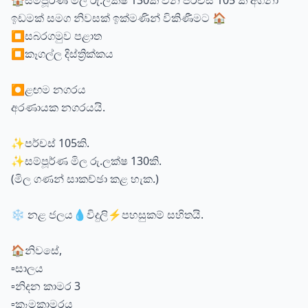
🏠️සම්පූර්ණ මිල රු.ලක්ෂ 130ක් වන පර්චස් 105 ක අගනා
ඉඩමක් සමග නිවසක් ඉක්මණින් විකිණීමට 🏠️
⏹සබරගමුව පළාත
⏹️කෑගල්ල දිස්ත්‍රික්කය
⏺️ළඟම නගරය
අරණායක නගරයයි.
✨️පර්චස් 105කි.
✨️සම්පූර්ණ මිල රු.ලක්ෂ 130කි.
(මිල ගණන් සාකච්ඡා කළ හැක.)
❄ නළ ජලය💧විදුලි⚡පහසුකම් සහිතයි.
🏠️නිවසේ,
▫️️සාලය
▫️නිදන කාමර 3
▫️️කෑමකාමරය