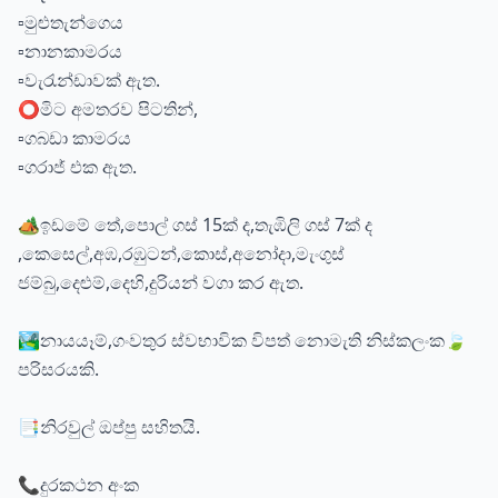
▫️️මුළුතැන්ගෙය
▫️️නානකාමරය
▫️️වැරැන්ඩාවක් ඇත.
⭕මිට අමතරව පිටතින්,
▫️️ගබඩා කාමරය
▫️️ගරාජ් එක ඇත.
🏕️ඉඩමේ තේ,පොල් ගස් 15ක් ද,තැඹිලි ගස් 7ක් ද
,කෙසෙල්,අඹ,රඹුටන්,කොස්,අනෝදා,මැංගුස්
ජම්බු,දෙළුම්,දෙහි,දුරියන් වගා කර ඇත.
🏞️නායයෑම්,ගංවතුර ස්වභාවික විපත් නොමැති නිස්කලංක🍃
පරිසරයකි.
📑නිරවුල් ඔප්පු සහිතයි.
📞දුරකථන අංක