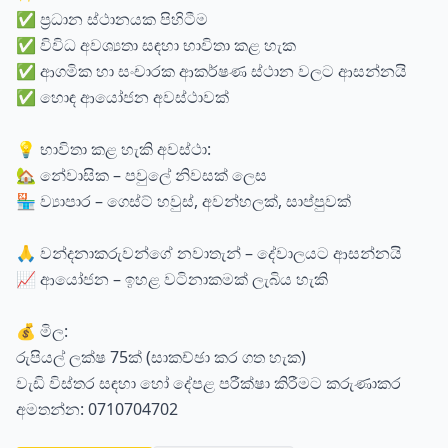
✅ ප්‍රධාන ස්ථානයක පිහිටීම
✅ විවිධ අවශ්‍යතා සඳහා භාවිතා කළ හැක
✅ ආගමික හා සංචාරක ආකර්ෂණ ස්ථාන වලට ආසන්නයි
✅ හොඳ ආයෝජන අවස්ථාවක්
💡 භාවිතා කළ හැකි අවස්ථා:
🏡 නේවාසික – පවුලේ නිවසක් ලෙස
🏪 ව්‍යාපාර – ගෙස්ට් හවුස්, අවන්හලක්, සාප්පුවක්
🙏 වන්දනාකරුවන්ගේ නවාතැන් – දේවාලයට ආසන්නයි
📈 ආයෝජන – ඉහළ වටිනාකමක් ලැබිය හැකි
💰 මිල:
රුපියල් ලක්ෂ 75ක් (සාකච්ඡා කර ගත හැක)
වැඩි විස්තර සඳහා හෝ දේපළ පරීක්ෂා කිරීමට කරුණාකර
අමතන්න: 0710704702