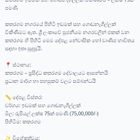
පමණි
කතරගම නගරයේ පිහිටි ඉඩමක් සහ ගොඩනැගිල්ලක්
විකිණීමට ඇත. ශ්‍රී ලංකාවේ පූජනීයම නගරවලින් එකක් වන
කතරගම හි පිහිටි මෙම දේපළ නේවාසික හෝ වාණිජ භාවිතය
සඳහා ඉතා සුදුසුයි.
📍 ස්ථානය:
කතරගම – ප්‍රසිද්ධ කතරගම දේවාලයට ආසන්නයි
ප්‍රධාන මාර්ග හා පහසුකම් වලට සම්බන්ධයි
📏 දේපළ විස්තර:
වර්ගය: ඉඩමක් සහ ගොඩනැගිල්ලක්
මිල: රුපියල් ලක්ෂ 75ක් පමණි (75,00,000/-)
පිහිටීම: කතරගම
✨ විශේෂත්වය: