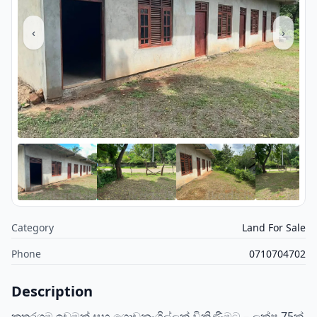
‹
›
Category
Land For Sale
Phone
0710704702
Description
කතරගම ඉඩමක් සහ ගොඩනැගිල්ලක් විකිණීමට – ලක්ෂ 75ක්