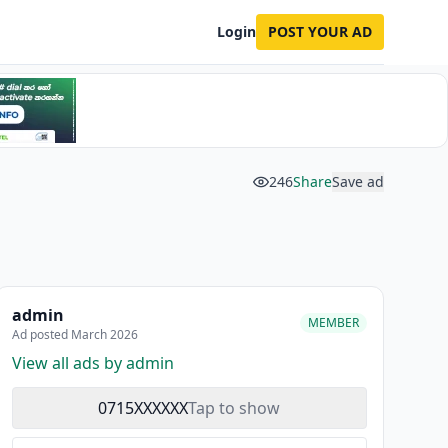
Login
POST YOUR AD
246
Share
Save ad
admin
MEMBER
Ad posted March 2026
View all ads by admin
0715XXXXXX
Tap to show