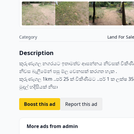
Category
Land For Sal
Description
කුරුණෑගල නගරයට ඉතාමත්ව ආසන්නය නිවසක් විකිණ
නිවස බැලීමේන් පසු ම්ල වෙනසක් කරගත හැක .
කුරුණෑගල 1km ..පර් 25 ක් විකිණීමට ..පර් 1 ක ලක්ෂ 3
මුදල් හදිසියක් නිසා
Boost this ad
Report this ad
More ads from admin