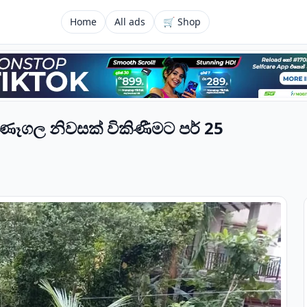
Home
All ads
🛒 Shop
ුණෑගල නිවසක් විකිණීමට පර් 25