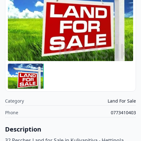
Category
Land For Sale
Phone
0773410403
Description
32 Perches Land for Sale in Kuliyapitiya - Hettipola