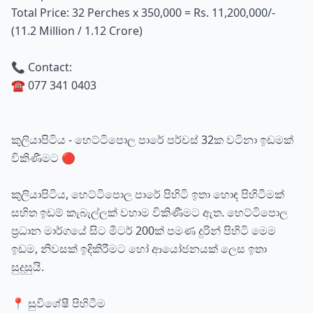
Total Price: 32 Perches x 350,000 = Rs. 11,200,000/-
(11.2 Million / 1.12 Crore)
📞 Contact:
☎️ 077 341 0403
කුලියාපිටිය - හෙට්ටිපොල පාරේ පර්චස් 32ක වටිනා ඉඩමක්
විකිණීමට 🔴
කුලියාපිටිය, හෙට්ටිපොල පාරේ පිහිටි ඉතා හොඳ පිහිටීමක්
සහිත ඉඩම් කැබැල්ලක් වහාම විකිණීමට ඇත. හෙට්ටිපොල
ප්‍රධාන මාර්ගයේ සිට මීටර් 200ක් පමණ දුරින් පිහිටි මෙම
ඉඩම, නිවසක් ඉදිකිරීමට හෝ ආයෝජනයක් ලෙස ඉතා
සුදුසුයි.
📍 සුවිශේෂී පිහිටීම