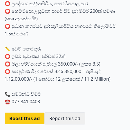
⭕ ප්‍රදේශය: කුලියාපිටිය, හෙට්ටිපොල පාර
⭕ හෙට්ටිපොල ප්‍රධාන පාරේ සිට දුර: මීටර් 200ක් පමණ
(ඉතා ආසන්නයි!)
⭕ ප්‍රධාන නගරයට දුර: කුලියාපිටිය නගරයට කිලෝමීටර්
1.5ක් පමණ
📏 ඉඩම් තොරතුරු
⭕ ඉඩම් ප්‍රමාණය: පර්චස් 32ක්
⭕ මිල: පර්චසයක් රුපියල් 350,000/- (ලක්ෂ 3.5)
⭕ සම්පූර්ණ මිල: පර්චස් 32 x 350,000 = රුපියල්
1,12,00,000/- (1 කෝටිය 12 ලක්ෂයක් / 11.2 Million)
📞 සම්බන්ධ වීමට
☎️ 077 341 0403
Boost this ad
Report this ad