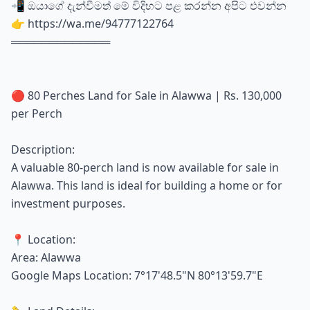
📲 ඔයාගේ දැන්වීමත් මේ විදිහට පළ කරන්න අපිට එවන්න
👉 https://wa.me/94777122764
═════════════
🔴 80 Perches Land for Sale in Alawwa | Rs. 130,000
per Perch
Description:
A valuable 80-perch land is now available for sale in
Alawwa. This land is ideal for building a home or for
investment purposes.
📍 Location:
Area: Alawwa
Google Maps Location: 7°17'48.5"N 80°13'59.7"E