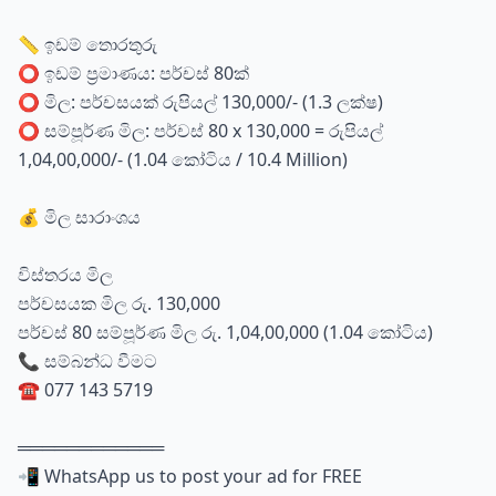
📏 ඉඩම් තොරතුරු
⭕ ඉඩම් ප්‍රමාණය: පර්චස් 80ක්
⭕ මිල: පර්චසයක් රුපියල් 130,000/- (1.3 ලක්ෂ)
⭕ සම්පූර්ණ මිල: පර්චස් 80 x 130,000 = රුපියල්
1,04,00,000/- (1.04 කෝටිය / 10.4 Million)
💰 මිල සාරාංශය
විස්තරය මිල
පර්චසයක මිල රු. 130,000
පර්චස් 80 සම්පූර්ණ මිල රු. 1,04,00,000 (1.04 කෝටිය)
📞 සම්බන්ධ වීමට
☎️ 077 143 5719
════════════
📲 WhatsApp us to post your ad for FREE