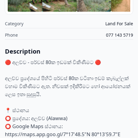
Category
Land For Sale
Phone
077 143 5719
Description
🔴 අලව්ව - පර්චස් 80ක ඉඩමක් විකිණීමට 🔴
අලව්ව ප්‍රදේශයේ පිහිටි පර්චස් 80ක වටිනා ඉඩම් කැබැල්ලක්
වහාම විකිණීමට ඇත. නිවසක් ඉදිකිරීමට හෝ ආයෝජනයක්
ලෙස ඉතා සුදුසුයි.
📍 ස්ථානය
⭕ ප්‍රදේශය: අලව්ව (Alawwa)
⭕ Google Maps ස්ථානය:
https://maps.app.goo.gl/7°17'48.5"N 80°13'59.7"E