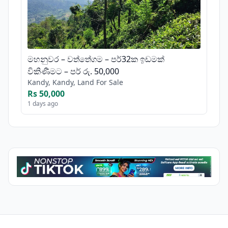
මහනුවර – වත්තේගම – පර්32ක ඉඩමක්
විකිණීමට – පර් රු. 50,000
Kandy, Kandy, Land For Sale
Rs 50,000
1 days ago