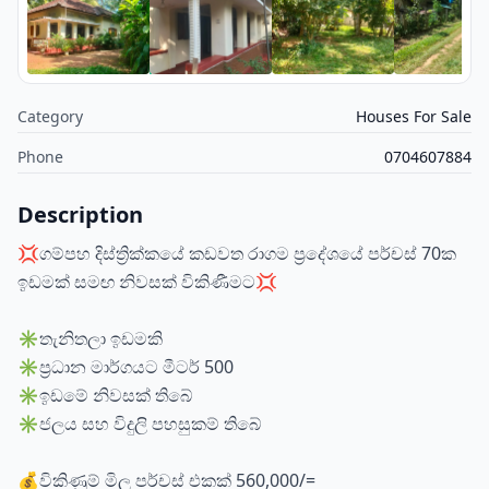
Category
Houses For Sale
Phone
0704607884
Description
💢ගම්පහ දිස්ත්‍රික්කයේ කඩවත රාගම ප්‍රදේශයේ පර්චස් 70ක
ඉඩමක් සමඟ නිවසක් විකිණීමට💢
✳️තැනිතලා ඉඩමකි
✳️ප්‍රධාන මාර්ගයට මීටර් 500
✳️ඉඩමේ නිවසක් තිබේ
✳️ජලය සහ විදුලි පහසුකම් තිබේ
💰විකිණුම් මිල පර්චස් එකක් 560,000/=