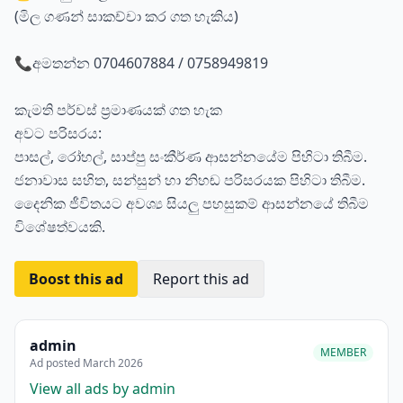
(මිල ගණන් සාකච්චා කර ගත හැකිය)
📞අමතන්න 0704607884 / 0758949819
කැමති පර්චස් ප්‍රමාණයක් ගත හැක
අවට පරිසරය:
පාසල්, රෝහල්, සාප්පු සංකීර්ණ ආසන්නයේම පිහිටා තිබීම.
ජනාවාස සහිත, සන්සුන් හා නිහඬ පරිසරයක පිහිටා තිබීම.
දෛනික ජීවිතයට අවශ්‍ය සියලු පහසුකම් ආසන්නයේ තිබීම
විශේෂත්වයකි.
Boost this ad
Report this ad
admin
MEMBER
Ad posted March 2026
View all ads by admin