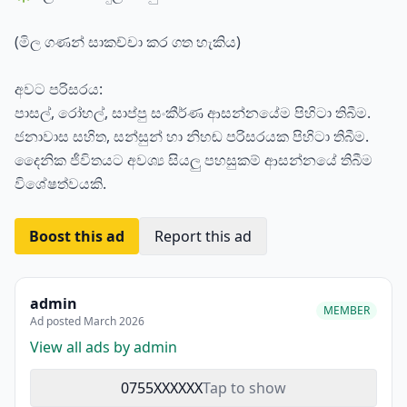
(මිල ගණන් සාකච්චා කර ගත හැකිය)
අවට පරිසරය:
පාසල්, රෝහල්, සාප්පු සංකීර්ණ ආසන්නයේම පිහිටා තිබීම.
ජනාවාස සහිත, සන්සුන් හා නිහඬ පරිසරයක පිහිටා තිබීම.
දෛනික ජීවිතයට අවශ්‍ය සියලු පහසුකම් ආසන්නයේ තිබීම
විශේෂත්වයකි.
Boost this ad
Report this ad
admin
MEMBER
Ad posted March 2026
View all ads by admin
0755XXXXXX
Tap to show