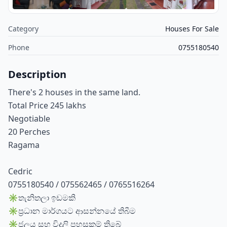
Category
Houses For Sale
Phone
0755180540
Description
There's 2 houses in the same land.
Total Price 245 lakhs
Negotiable
20 Perches
Ragama
Cedric
0755180540 / 075562465 / 0765516264
✳️තැනිතලා ඉඩමකි
✳️ප්‍රධාන මාර්ගයට ආසන්නයේ තිබීම
✳️ජලය සහ විදුලි පහසුකම් තිබේ