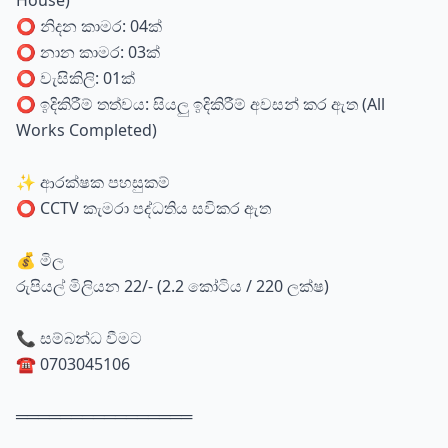
House)
⭕ නිදන කාමර: 04ක්
⭕ නාන කාමර: 03ක්
⭕ වැසිකිලි: 01ක්
⭕ ඉදිකිරීම් තත්වය: සියලු ඉදිකිරීම් අවසන් කර ඇත (All
Works Completed)
✨ ආරක්ෂක පහසුකම්
⭕ CCTV කැමරා පද්ධතිය සවිකර ඇත
💰 මිල
රුපියල් මිලියන 22/- (2.2 කෝටිය / 220 ලක්ෂ)
📞 සම්බන්ධ වීමට
☎️ 0703045106
════════════════