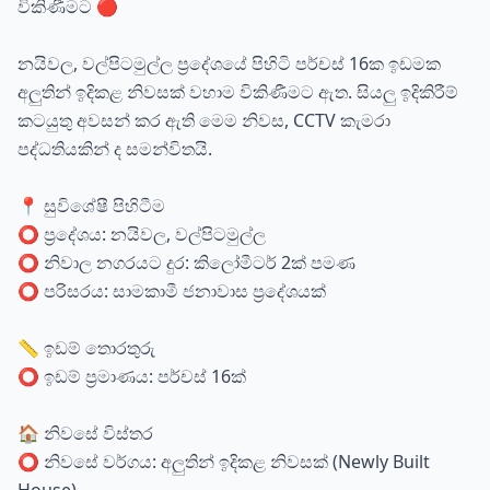
විකිණීමට 🔴
නයිවල, වල්පිටමුල්ල ප්‍රදේශයේ පිහිටි පර්චස් 16ක ඉඩමක
අලුතින් ඉදිකළ නිවසක් වහාම විකිණීමට ඇත. සියලු ඉදිකිරීම්
කටයුතු අවසන් කර ඇති මෙම නිවස, CCTV කැමරා
පද්ධතියකින් ද සමන්විතයි.
📍 සුවිශේෂී පිහිටීම
⭕ ප්‍රදේශය: නයිවල, වල්පිටමුල්ල
⭕ නිවාල නගරයට දුර: කිලෝමීටර් 2ක් පමණ
⭕ පරිසරය: සාමකාමී ජනාවාස ප්‍රදේශයක්
📏 ඉඩම් තොරතුරු
⭕ ඉඩම් ප්‍රමාණය: පර්චස් 16ක්
🏠 නිවසේ විස්තර
⭕ නිවසේ වර්ගය: අලුතින් ඉදිකළ නිවසක් (Newly Built