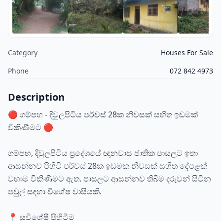
Category
Houses For Sale
Phone
072 842 4973
Description
🔴 ගම්පහ - දිවුලපිටිය පර්චස් 28ක නිවසක් සහිත ඉඩමක්
විකිණීමට 🔴
ගම්පහ, දිවුලපිටිය ප්‍රදේශයේ ඥානවාස ජාතික පාසලට ඉතා
ආසන්නව පිහිටි පර්චස් 28ක ඉඩමක නිවසක් සහිත දේපළක්
වහාම විකිණීමට ඇත. පාසලට ආසන්නව තිබීම දරුවන් සිටින
පවුල් සඳහා විශේෂ වාසියකි.
📍 සුවිශේෂී පිහිටීම