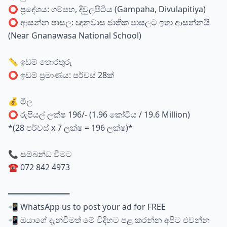
⭕ ප්‍රදේශය: ගම්පහ, දිවුලපිටිය (Gampaha, Divulapitiya)
⭕ ආසන්න පාසල: ඥානවාස ජාතික පාසලට ඉතා ආසන්නයි
(Near Gnanawasa National School)
📏 ඉඩම් තොරතුරු
⭕ ඉඩම් ප්‍රමාණය: පර්චස් 28ක්
💰 මිල
⭕ රුපියල් ලක්ෂ 196/- (1.96 කෝටිය / 19.6 Million)
*(28 පර්චස් x 7 ලක්ෂ = 196 ලක්ෂ)*
📞 සම්බන්ධ වීමට
☎️ 072 842 4973
═══════════
📲 WhatsApp us to post your ad for FREE
📲 ඔයාගේ දැන්වීමත් මේ විදිහට පළ කරන්න අපිට එවන්න