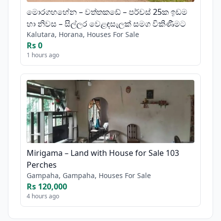
මොරගහහේන – වත්තකඩේ – පර්චස් 25ක ඉඩම
හා නිවස – සිල්ලර වෙළඳසැලක් සමග විකිණීමට
Kalutara, Horana, Houses For Sale
Rs 0
1 hours ago
Mirigama – Land with House for Sale 103
Perches
Gampaha, Gampaha, Houses For Sale
Rs 120,000
4 hours ago