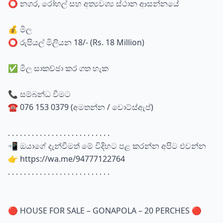
⭕ නගර, රෝහල් සහ අත්‍යවශ්‍ය ස්ථාන ආසන්නයේ
💰 මිල
⭕ රුපියල් මිලියන 18/- (Rs. 18 Million)
✅ මිල සාකච්ඡා කර ගත හැක
📞 සම්බන්ධ වීමට
☎️ 076 153 0379 (අමතන්න / වොට්ස්ඇප්)
. . . . . . . . . . . . . . . . . . . . . . . . . .
📲 ඔයාගේ දැන්වීමත් මේ විදිහට පළ කරන්න අපිට එවන්න
👉 https://wa.me/94777122764
. . . . . . . . . . . . . . . . . . . . . . . . . .
🔴 HOUSE FOR SALE – GONAPOLA – 20 PERCHES 🔴