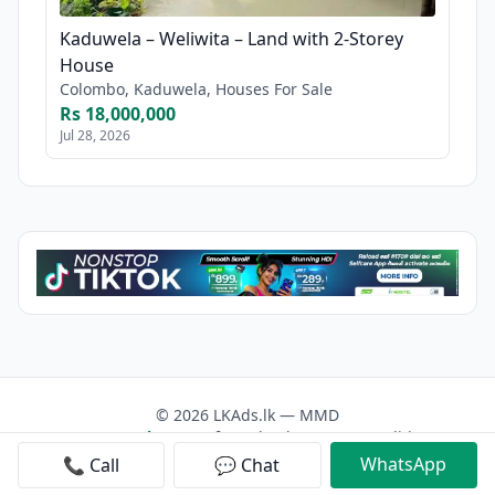
Kaduwela – Weliwita – Land with 2-Storey
House
Colombo, Kaduwela, Houses For Sale
Rs 18,000,000
Jul 28, 2026
© 2026 LKAds.lk — MMD
Contact us
About Us
Facebook
Terms & Conditions
Privacy Policy
WhatsApp
📞 Call
💬 Chat