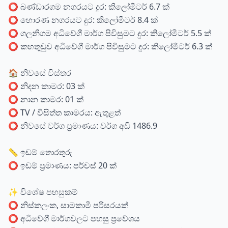
⭕ බණ්ඩාරගම නගරයට දුර: කිලෝමීටර් 6.7 ක්
⭕ හොරණ නගරයට දුර: කිලෝමීටර් 8.4 ක්
⭕ ගලනිගම අධිවේගී මාර්ග පිවිසුමට දුර: කිලෝමීටර් 5.5 ක්
⭕ කහතුඩුව අධිවේගී මාර්ග පිවිසුමට දුර: කිලෝමීටර් 6.3 ක්
🏠 නිවසේ විස්තර
⭕ නිදන කාමර: 03 ක්
⭕ නාන කාමර: 01 ක්
⭕ TV / විසිත්ත කාමරය: ඇතුළත්
⭕ නිවසේ වර්ග ප්‍රමාණය: වර්ග අඩි 1486.9
📏 ඉඩම් තොරතුරු
⭕ ඉඩම් ප්‍රමාණය: පර්චස් 20 ක්
✨ විශේෂ පහසුකම්
⭕ නිස්කලංක, සාමකාමී පරිසරයක්
⭕ අධිවේගී මාර්ගවලට පහසු ප්‍රවේශය