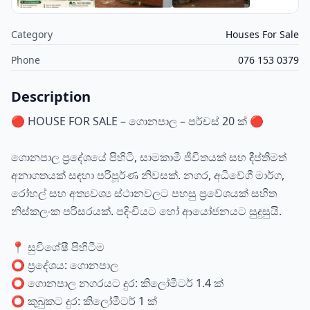
Category
Houses For Sale
Phone
076 153 0379
Description
🔴 HOUSE FOR SALE – ගොනපාල – පර්චස් 20 ක් 🔴
ගොනපාල ප්‍රදේශයේ පිහිටි, සාමකාමී ජීවිතයක් සහ දීප්තිමත්
අනාගතයක් සඳහා පරිපූර්ණ නිවසක්. නගර, අධිවේගී මාර්ග,
රෝහල් සහ අත්‍යවශ්‍ය ස්ථානවලට පහසු ප්‍රවේශයක් සහිත
නිස්කලංක පරිසරයක්. පදිංචියට හෝ ආයෝජනයට සුදුසුයි.
📍 සුවිශේෂී පිහිටීම
⭕ ප්‍රදේශය: ගොනපාල
⭕ ගොනපාල නගරයට දුර: කිලෝමීටර් 1.4 ක්
⭕ කුබුකට දුර: කිලෝමීටර් 1 ක්