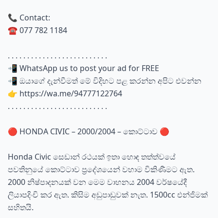
📞 Contact:
☎️ 077 782 1184
. . . . . . . . . . . . . . . . . . . . . . . . . .
📲 WhatsApp us to post your ad for FREE
📲 ඔයාගේ දැන්වීමත් මේ විදිහට පළ කරන්න අපිට එවන්න
👉 https://wa.me/94777122764
. . . . . . . . . . . . . . . . . . . . . . . . . .
🔴 HONDA CIVIC – 2000/2004 – කොට්ටාව 🔴
Honda Civic සෙඩාන් රථයක් ඉතා හොඳ තත්ත්වයේ
පවතිනුයේ කොට්ටාව ප්‍රදේශයෙන් වහාම විකිණීමට ඇත.
2000 නිෂ්පාදනයක් වන මෙම වාහනය 2004 වර්ෂයේදී
ලියාපදිංචි කර ඇත. කිසිම අඩුපාඩුවක් නැත. 1500cc එන්ජිමක්
සහිතයි.