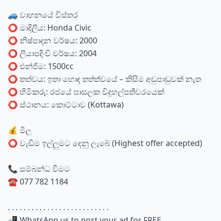
🚙 වාහනයේ විස්තර
⭕ මාදිලිය: Honda Civic
⭕ නිෂ්පාදන වර්ෂය: 2000
⭕ ලියාපදිංචි වර්ෂය: 2004
⭕ එන්ජිම: 1500cc
⭕ තත්වය: ඉතා හොඳ තත්ත්වයේ – කිසිම අඩුපාඩුවක් නැත
⭕ හිමිකරු: රජයේ පාසලක විදුහල්පතිවරයෙක්
⭕ ස්ථානය: කොට්ටාව (Kottawa)
💰 මිල
⭕ වැඩිම ඉල්ලුමට දෙනු ලැබේ (Highest offer accepted)
📞 සම්බන්ධ වීමට
☎️ 077 782 1184
. . . . . . . . . . . . . . . . . . . . . . . . . .
📲 WhatsApp us to post your ad for FREE