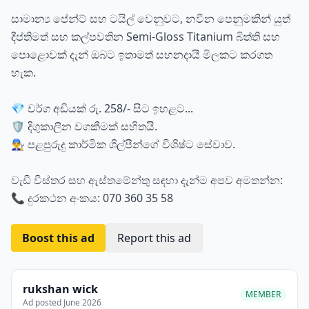
සාමාන්‍ය පේන්ට් සහ ටයිල් වෙනුවට, නවීන පෙනුමකින් යුත්
දීප්තිමත් සහ කල්පවතින Semi-Gloss Titanium බිත්ති සහ
පොළොවක් දැන් ඔබට ඉතාමත් සහනදායී මිලකට කරගත
හැක.
💎 වර්ග අඩියක් රු. 258/- සිට ඉහළට...
🛡️ දිගුකාලීන වගකීමක් සහිතයි.
👨‍🔧 පළපුරුදු කාර්මික ශිල්පීන්ගේ විශිෂ්ට සේවාව.
වැඩි විස්තර සහ ඇස්තමේන්තු සඳහා දැන්ම අපව අමතන්න:
📞 දුරකථන අංකය: 070 360 35 58
Boost this ad
Report this ad
rukshan wick
MEMBER
Ad posted June 2026