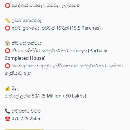
⭕ ප්‍රදේශය: මාතලේ, මඩවල උල්පොත
📏 ඉඩම් තොරතුරු
⭕ ඉඩම් ප්‍රමාණය: පර්චස් 15½ක් (15.5 Perches)
🏠 නිවසේ තත්වය
⭕ නිවස: ඉදිකිරීම් සම්පූර්ණ කර නොමැත (Partially
Completed House)
⭕ ඔබේ අවශ්‍යතා අනුව ඉතිරි කොටස සම්පූර්ණ කර ගැනීමට
හැකියාව ඇත
💰 මිල
රුපියල් ලක්ෂ 50/- (5 Million / 50 Lakhs)
📞 සම්බන්ධ වීමට
☎️ 076 725 2565