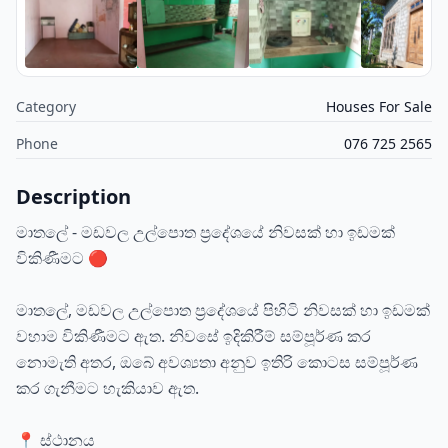
Category
Houses For Sale
Phone
076 725 2565
Description
මාතලේ - මඩවල උල්පොත ප්‍රදේශයේ නිවසක් හා ඉඩමක්
විකිණීමට 🔴
මාතලේ, මඩවල උල්පොත ප්‍රදේශයේ පිහිටි නිවසක් හා ඉඩමක්
වහාම විකිණීමට ඇත. නිවසේ ඉදිකිරීම් සම්පූර්ණ කර
නොමැති අතර, ඔබේ අවශ්‍යතා අනුව ඉතිරි කොටස සම්පූර්ණ
කර ගැනීමට හැකියාව ඇත.
📍 ස්ථානය