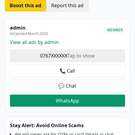
Boost this ad
Report this ad
admin
MEMBER
Ad posted March 2026
View all ads by admin
0767XXXXXX
Tap to show
📞 Call
💬 Chat
WhatsApp
Stay Alert: Avoid Online Scams
We will never ask for OTPs or card details in chat.