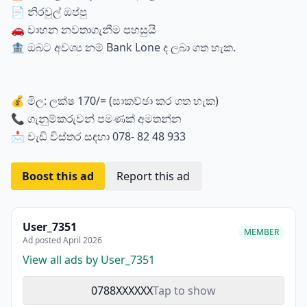
📄 නිරවුල් ඔප්පු
🚗 වාහන නවතාගැනීම පහසුයි
🏦 ඔබට අවශ්‍ය නම් Bank Lone ද ලබා ගත හැක.
💰 මිල: ලක්ෂ 170/= (සාකච්ඡා කර ගත හැක)
📞 ගැනුම්කරුවන් පමණක් අමතන්න
📩 වැඩි විස්තර සඳහා 078- 82 48 933
Boost this ad
Report this ad
User_7351
MEMBER
Ad posted April 2026
View all ads by User_7351
0788XXXXXX
Tap to show