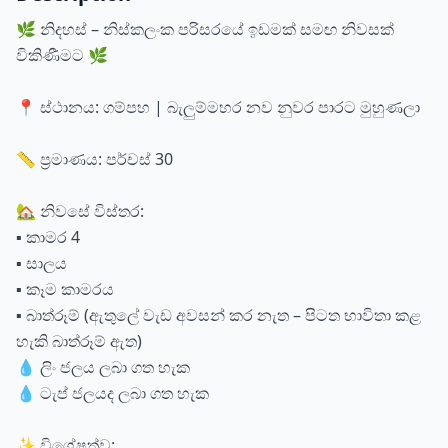
🌿 නිදහස් – නිස්කලංක පරිසරයේ ඉඩමක් සමඟ නිවසක්
විකිණීමට 🌿
📍 ස්ථානය: ගම්පහ | බැලුම්මහර නව නුවර පාරට මුහුණලා
📏 ප්‍රමාණය: පර්චස් 30
🏡 නිවසේ විස්තර:
▪️ කාමර 4
▪️ සාලය
▪️ කෑම කාමරය
▪️ බාත්රූම් (ඇතුලේ වැඩ අවසන් කර නැත – පිටත භාවිතා කළ
හැකි බාත්රූම් ඇත)
💧 ලිං ජලය ලබා ගත හැක
💧 ටැප් ජලයද ලබා ගත හැක
✨ විශේෂත්ව: