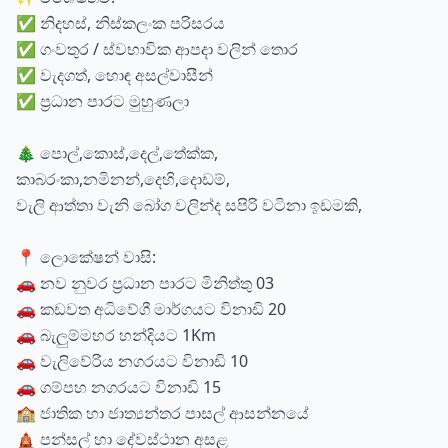
✅ නිදහස්, නිස්කලංක පරිසරය
✅ ගංවතුර / ස්වභාවික ආපදා වලින් තොර
✅ වැදගත්, හොඳ අසල්වාසීන්
✅ ප්‍රධාන පාරට මුහුණලා
🎄 පොල්,කොස්,දෙල්,තේක්ක,
කාබරංකා,නමිනන්,දෙහි,දොඩම්,
වැලි ආත්තා වැනි බෝග වලින්ද සපිරි වටිනා ඉඩමකි,
📍 ලොකේෂන් වාසි:
🚗 නව නුවර ප්‍රධාන පාරට මිනිත්තු 03
🚗 කඩවත අධිවේගී මාර්ගයට විනාඩි 20
🚗 බැලුම්මහර හන්දියට 1Km
🚗 වැලිවේරිය නගරයට විනාඩි 10
🚗 ගම්පහ නගරයට විනාඩි 15
🏫 ජාතික හා ජාත්‍යන්තර පාසල් ආසන්නයේ
🛕 පන්සල් හා දේවස්ථාන අසළ