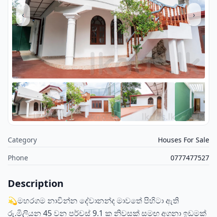
‹
›
Category
Houses For Sale
Phone
0777477527
Description
💫මහරගම නාවින්න දේවානන්ද මාවතේ පිහිටා ඇති
රු.මිලියන 45 වන පර්චස් 9.1 ක නිවසක් සමඟ අගනා ඉඩමක්