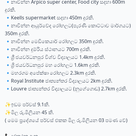
🔹නාවින්න Arpico super center, Food city සදහා 600m
දුරකි.
🔹Keells supermarket සදහා 450m දුරකි.
🔹නාවින්න ආයුර්වේද රෝහලට(පැරණි කොට්ටාව මාර්ගයට)
350m දුරකි.
🔹නාවින්න මෙඩිකෙයාර් රෝහලට 350m දුරකි.
🔹නාවින්න දුම්රිය ස්ථානයට 700m දුරකි.
🔹ශ්‍රී ජයවර්ධනපුර විශ්ව විද්‍යාලයට 1.4km දුරකි.
🔹ශ්‍රි ජයවර්ධනපුර මහ රෝහලට 1.6km දුරකි.
🔹මහරගම අපේක්ෂා රෝහලට 2.3km දුරකි.
🔹Royal Institute ජාත්‍යන්තර විද්‍යාලයට 2km දුරකි.
🔹Louvre ජාත්‍යන්තර විද්‍යාලයට (නුගේගොඩ) 2.7km දුරකි.
✨ඉඩම පර්චස් 9.1කි.
✨මිල රු.මිලියන 45 කි.
( මෙම ප්‍රදේශයේ පර්චස් එකක මිල රු.මිලියන 03 පමණ වේ)