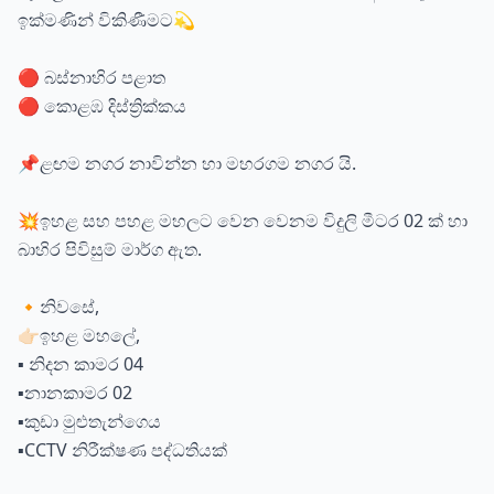
ඉක්මණින් විකිණීමට💫
🔴 බස්නාහිර පළාත
🔴 කොළඹ දිස්ත්‍රික්කය
📌ළඟම නගර නාවින්න හා මහරගම නගර යි.
💥ඉහළ සහ පහළ මහලට වෙන වෙනම විදුලි මීටර 02 ක් හා
බාහිර පිවිසුම් මාර්ග ඇත.
🔸නිවසේ,
👉🏻ඉහළ මහලේ,
▪️ නිදන කාමර 04
▪️නානකාමර 02
▪️කුඩා මුළුතැන්ගෙය
▪️CCTV නිරීක්ෂණ පද්ධතියක්