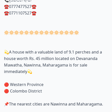
📞දුරකථන අංක
☎️0777477527☎️
☎️0771107527☎️
🔆🔆🔆🔆🔆🔆🔆🔆🔆🔆🔆🔆🔆🔆🔆
💫A house with a valuable land of 9.1 perches and a
house worth Rs. 45 million located on Devananda
Mawatha, Nawinna, Maharagama is for sale
immediately💫
🔴 Western Province
🔴 Colombo District
📌The nearest cities are Nawinna and Maharagama.