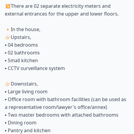
💥There are 02 separate electricity meters and
external entrances for the upper and lower floors.
🔸In the house,
👉🏻Upstairs,
▪️ 04 bedrooms
▪️ 02 bathrooms
▪️ Small kitchen
▪️ CCTV surveillance system
👉🏻Downstairs,
▪️ Large living room
▪️ Office room with bathroom facilities (can be used as
a representative room/lawyer's office/annex)
▪️ Two master bedrooms with attached bathrooms
▪️ Dining room
▪️ Pantry and kitchen