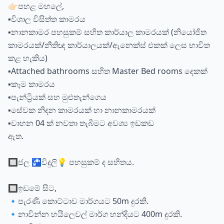
👉🏻පහළ මහලේ,
▪️විශාල විසිත්ත කාමරය
▪️නානකාමර පහසුකම් සහිත කාර්යාල කාමරයක් (නියෝජිත
කාමරයක්/නීතිඥ කාර්යාලයක්/ඇනෙක්ස් එකක් ලෙස භාවිත
කළ හැකිය)
▪️Attached bathrooms සහිත Master Bed rooms දෙකක්
▪️කෑම කාමරය
▪️පැන්ට්‍රියක් සහ මුළුතැන්ගෙය
▪️සේවක නිදන කාමරයක් හා නානකාමරයක්
▪️වාහන 04 ක් නවතා තැබීමට අවශ්‍ය ඉඩකඩ
ඇත.
🔲ජල 🚰විදුලි💡 පහසුකම් ද සහිතය.
🔲ඉඩමේ සිට,
🔹පැරණි කොට්ටාව මාර්ගයට 50m දුරකි.
🔹නාවින්න හයිලෙවල් මාර්ග හන්දියට 400m දුරකි.