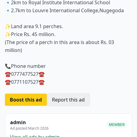
🔹2km to Royal Institute International School
🔹2.7km to Louvre International College,Nugegoda
✨Land area 9.1 perches.
✨Price Rs. 45 million.
(The price of a perch in this area is about Rs. 03
million)
📞Phone number
☎️0777477527☎️
☎️0771107527☎️
Boost this ad
Report this ad
admin
MEMBER
Ad posted March 2026