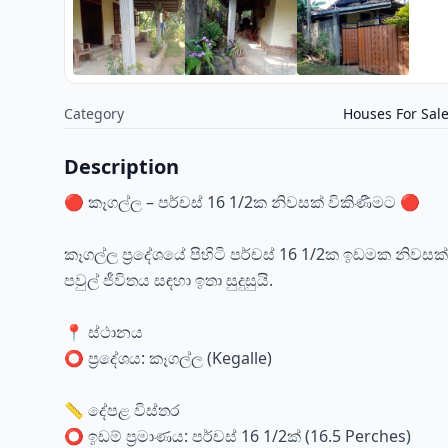
Category
Houses For Sal
Description
🔴 කෑගල්ල – පර්චස් 16 1/2ක නිවසක් විකිණීමට 🔴
කෑගල්ල ප්‍රදේශයේ පිහිටි පර්චස් 16 1/2ක ඉඩමක නිවස
පවුල් ජීවිතය සඳහා ඉතා සුදුසුයි.
📍 ස්ථානය
⭕ ප්‍රදේශය: කෑගල්ල (Kegalle)
📏 දේපළ විස්තර
⭕ ඉඩම් ප්‍රමාණය: පර්චස් 16 1/2ක් (16.5 Perches)