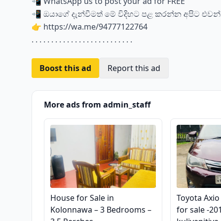
📲 WhatsApp us to post your ad for FREE
📲 ඔයාගේ දැන්වීමත් මේ විදිහට පළ කරන්න අපිට එවන
👉 https://wa.me/94777122764
. . . . . . . . . . . . . . . . . . . . . . . . . .
Boost this ad
Report this ad
More ads from admin_staff
House for Sale in
Toyota Axio
Kolonnawa – 3 Bedrooms –
for sale -20