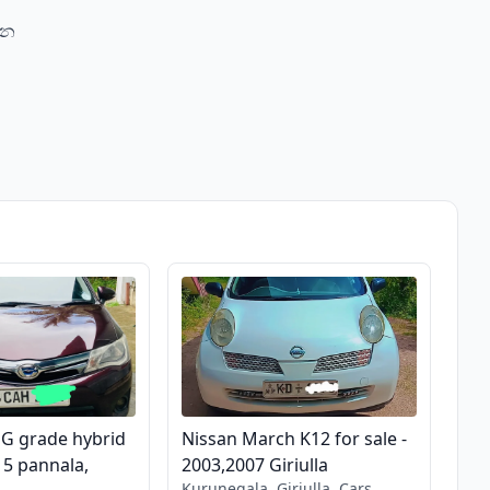
්න
 G grade hybrid
Nissan March K12 for sale -
15 pannala,
2003,2007 Giriulla
Kurunegala, Giriulla, Cars