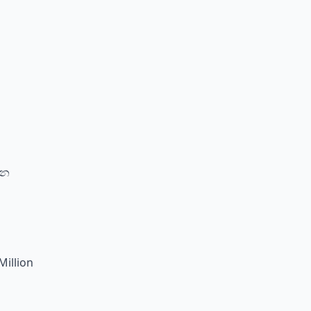
්න
Million