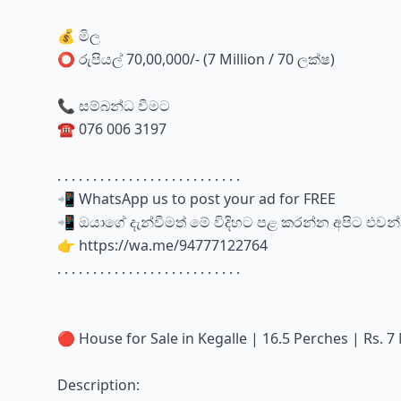
💰 මිල
⭕ රුපියල් 70,00,000/- (7 Million / 70 ලක්ෂ)
📞 සම්බන්ධ වීමට
☎️ 076 006 3197
. . . . . . . . . . . . . . . . . . . . . . . . . .
📲 WhatsApp us to post your ad for FREE
📲 ඔයාගේ දැන්වීමත් මේ විදිහට පළ කරන්න අපිට එවන
👉 https://wa.me/94777122764
. . . . . . . . . . . . . . . . . . . . . . . . . .
🔴 House for Sale in Kegalle | 16.5 Perches | Rs. 7 
Description: