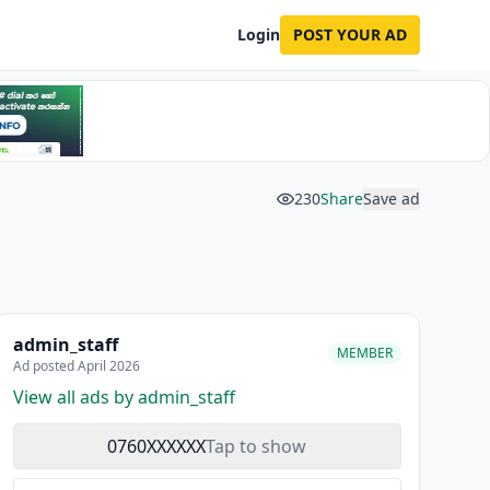
Login
POST YOUR AD
230
Share
Save ad
admin_staff
MEMBER
Ad posted April 2026
View all ads by admin_staff
0760XXXXXX
Tap to show