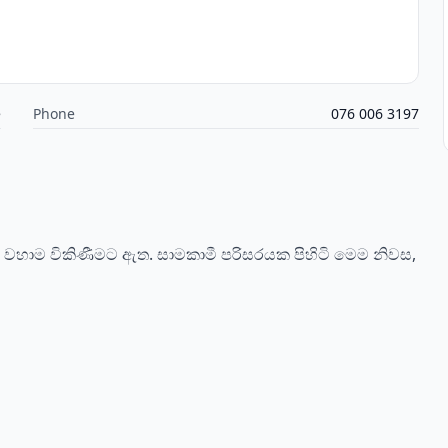
e
Phone
076 006 3197
ක් වහාම විකිණීමට ඇත. සාමකාමී පරිසරයක පිහිටි මෙම නිවස,