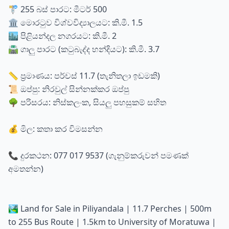
🚏 255 බස් පාරට: මීටර් 500
🏛️ මොරටුව විශ්වවිද්‍යාලයට: කි.මී. 1.5
🏙️ පිළියන්දල නගරයට: කි.මී. 2
🛣️ ගාලු පාරට (කටුබැද්ද හන්දියට): කි.මී. 3.7
📏 ප්‍රමාණය: පර්චස් 11.7 (තැනිතලා ඉඩමකි)
📜 ඔප්පු: නිරවුල් සින්නක්කර ඔප්පු
🌳 පරිසරය: නිස්කලංක, සියලු පහසුකම් සහිත
💰 මිල: කතා කර විමසන්න
📞 දුරකථන: 077 017 9537 (ගැනුම්කරුවන් පමණක්
අමතන්න)
🏞️ Land for Sale in Piliyandala | 11.7 Perches | 500m
to 255 Bus Route | 1.5km to University of Moratuwa |