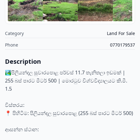
Category
Land For Sale
Phone
0770179537
Description
🏞️පිලියන්දල සුවාරපොළ පර්චස් 11.7 තැනිතලා ඉඩමක් |
255 බස් පාරට මීටර් 500 | මොරටුව විශ්වවිද්‍යාලයට කි.මී.
1.5
විස්තරය:
📍 පිහිටීම: පිලියන්දල සුවාරපොළ (255 බස් පාරට මීටර් 500)
ආසන්න ස්ථාන: