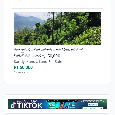
මහනුවර – වත්තේගම – පර්32ක ඉඩමක්
විකිණීමට – පර් රු. 50,000
Kandy, Kandy, Land For Sale
Rs 50,000
1 days ago