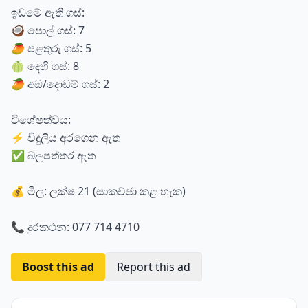
ඉඩමේ ඇති ගස්:
🥥 පොල් ගස්: 7
🥭 පළතුරු ගස්: 5
🍈 දෙහි ගස්: 8
🥭 අඹ/දොඩම් ගස්: 2
විශේෂත්වය:
⚡ විදුලිය අරගෙන ඇත
✅ බලපත්තර ඇත
💰 මිල: ලක්ෂ 21 (සාකච්ඡා කළ හැක)
📞 දුරකථන: 077 714 4710
Boost this ad
Report this ad