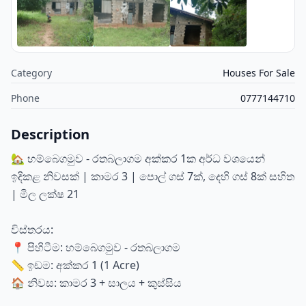
Category
Houses For Sale
Phone
0777144710
Description
🏡 හම්බෙගමුව - රතබලාගම අක්කර 1ක අර්ධ වශයෙන්
ඉදිකළ නිවසක් | කාමර 3 | පොල් ගස් 7ක්, දෙහි ගස් 8ක් සහිත
| මිල ලක්ෂ 21
විස්තරය:
📍 පිහිටීම: හම්බෙගමුව - රතබලාගම
📏 ඉඩම: අක්කර 1 (1 Acre)
🏠 නිවස: කාමර 3 + සාලය + කුස්සිය